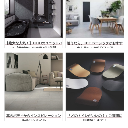
【絶大な人気！】TOTOのユニットバ
迷うなら、THE ベーシックがおすす
ス『サザナ』のカラバリ公開
め！ラシッサS/Dフロア
車のボディからインスピレーション
「どのトイレがいいの？」ご質問に
を受けたタイル
回答致します！