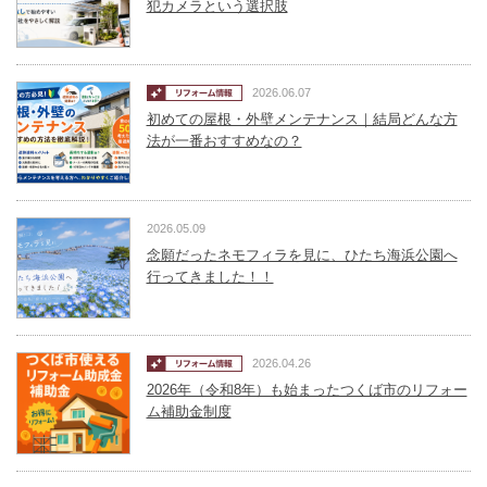
犯カメラという選択肢
2026.06.07
初めての屋根・外壁メンテナンス｜結局どんな方
法が一番おすすめなの？
2026.05.09
念願だったネモフィラを見に、ひたち海浜公園へ
行ってきました！！
2026.04.26
2026年（令和8年）も始まったつくば市のリフォー
ム補助金制度