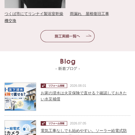
つくば市にてリンナイ製浴室乾燥
雨漏れ 屋根復旧工事
機交換
2026.08.01
お家の浸水は火災保険で直せる？確認しておきた
い水災補償
2026.07.05
電気工事なしでも始めやすい。ソーラー給電式防