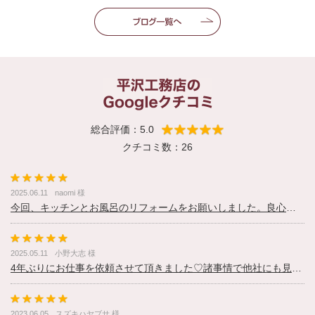
総合評価：5.0
クチコミ数：26
2025.06.11
naomi 様
今回、キッチンとお風呂のリフォームをお願いしました。良心的な価格と提案力で平沢工務店さんに決めました。不安な面も都度丁寧な説明をしていただき思っていた以上の仕上がりで大変満足出来ました。職人さんも丁寧に人当たりも良く安心して任せられました。また何かあった際にはお願いしたい工務店さんです。
2025.05.11
小野大志 様
4年ぶりにお仕事を依頼させて頂きました♡諸事情で他社にも見積りを出して貰いましたが金額面、信頼度においてやはり平沢工務店しかないと納得し決定致しました。初めはキッチンだけの予定でしたが気がつくとお風呂場もヒビが入った状態になっており水廻り2箇所の工事になりました。お風呂はTOTOで窓無しの暖かい空間に変わり昨年12月に♡キッチンはタカラで吊り戸棚無しですが憧れのたっぷり収納引戸で今年1月に♡メーカー、職人さん共に一生懸命やって頂きました！！ここまで綺麗になるとクロスの汚れが気になり出し、勢いのまま玄関から2階、キッチン＆リビングを4月に♡クロス色も中々決められずでしたが、カラーサンプルを調達してくれアクセントカラーの仕様等アドバイスを頂き助かりました♡築31年になる為、職人さんも仕上げが大変だったでしょう。いつも忙しい時期に依頼しており無理をして頂いたと思います。私もリビングの片付けにバタバタしましたがとても楽しい皆様との交流でした♡平井さん！職人さん！家が生まれ変わりました！！本当にお世話になりありがとうございました♡
2023.06.05
スズキハヤブサ 様