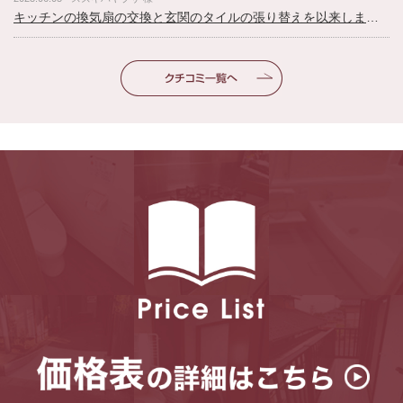
キッチンの換気扇の交換と玄関のタイルの張り替えを以来しました。対応がとにかく早いですね。職人さんの仕事も丁寧でプロフェッショナル。担当の平井さんもとても丁寧で好感をもてました。次は電気温水器の交換を依頼しようかな？