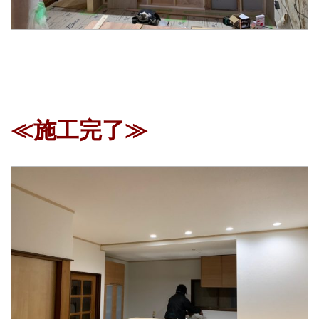
≪施工完了≫