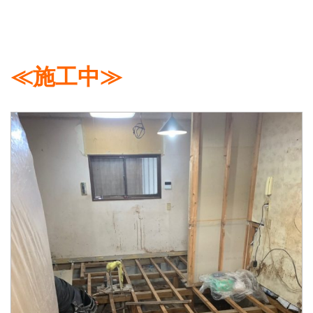
≪施工中≫