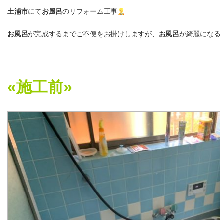
土浦市
にて
お風呂
のリフォーム工事
お風呂
が完成するまでご不便をお掛けしますが、
お風呂
が綺麗にな
«施工前»