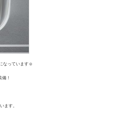
クになっています☺
装備！
います。