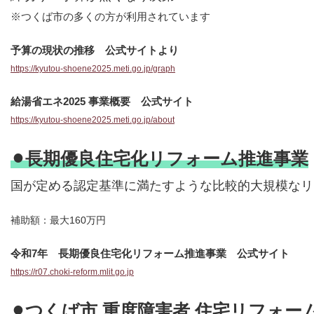
※つくば市の多くの方が利用されています
予算の現状の推移 公式サイトより
https://kyutou-shoene2025.meti.go.jp/graph
給湯省エネ2025 事業概要 公式サイト
https://kyutou-shoene2025.meti.go.jp/about
⚫︎長期優良住宅化リフォーム推進事業
国が定める認定基準に満たすような比較的大規模なリ
補助額：最大160万円
令和7年 長期優良住宅化リフォーム推進事業 公式サイト
https://r07.choki-reform.mlit.go.jp
⚫︎つくば市 重度障害者 住宅リフォー