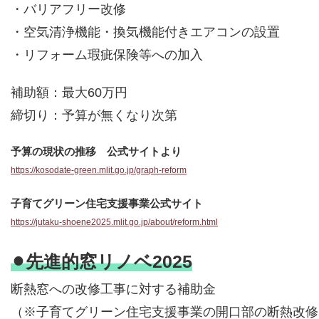
・バリアフリー改修
・空気清浄機能・換気機能付きエアコンの設置
・リフォーム瑕疵保険等への加入
補助額：最大60万円
締切り：予算が無くなり次第
予算の現状の推移 公式サイトより
https://kosodate-green.mlit.go.jp/graph-reform
子育てグリーン住宅支援事業公式サイト
https://jutaku-shoene2025.mlit.go.jp/about/reform.html
⚫︎先進的窓リノベ2025
断熱窓への改修工事に対する補助金
（※子育てグリーン住宅支援事業の開口部の断熱改修