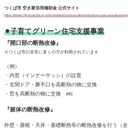
つくば市 空き家活用補助金 公式サイト
https://www.city.tsukuba.lg.jp/soshikikarasagasu/kensetsubujuuakuseisakuka/
⚫︎子育てグリーン住宅支援事業
『開口部の断熱改修』
※つくば市の非常に多くの方が利用されていま
す
（例）
・内窓（インナーサッシ）の設置
・玄関ドア・勝手口を高断熱の物に交換
・窓を高断熱の物に交換 etc
『躯体の断熱改修』
外壁・屋根・天井・基礎断熱等の断熱改修を行う（全