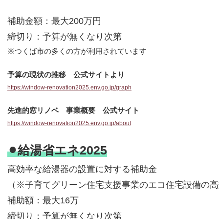
補助金額：最大200万円
締切り：予算が無くなり次第
※つくば市の多くの方が利用されています
予算の現状の推移 公式サイトより
https://window-renovation2025.env.go.jp/graph
先進的窓リノベ 事業概要 公式サイト
https://window-renovation2025.env.go.jp/about
⚫︎給湯省エネ2025
高効率な給湯器の設置に対する補助金
（※子育てグリーン住宅支援事業のエコ住宅設備の高
補助額：最大16万
締切り：予算が無くなり次第