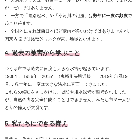
大洪水クラスは「数百年に一度」レベル。めったにありません
が、ゼロではありません。
一方で「道路冠水」や「小河川の氾濫」は
数年に一度の頻度
で
起こり得ます。
全国的に見れば西日本ほど豪雨が多いわけではありませんが、
関東内陸では比較的リスクが高い地域といえます。
4. 過去の被害から学ぶこと
つくば市では過去に何度も大きな水害が起きています。
1938年、1986年、2015年（鬼怒川決壊近接）、2019年台風19
号… 数十年に一度は大きな洪水に直面してきました。
これらの経験をきっかけに、堤防や排水設備が整備されました
が、自然の力を完全に防ぐことはできません。私たち市民一人ひ
とりの備えが大切です。
5. 私たちにできる備え