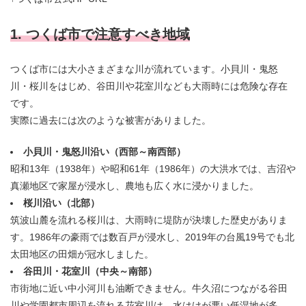
1. つくば市で注意すべき地域
つくば市には大小さまざまな川が流れています。小貝川・鬼怒
川・桜川をはじめ、谷田川や花室川なども大雨時には危険な存在
です。
実際に過去には次のような被害がありました。
小貝川・鬼怒川沿い（西部～南西部）
昭和13年（1938年）や昭和61年（1986年）の大洪水では、吉沼や
真瀬地区で家屋が浸水し、農地も広く水に浸かりました。
桜川沿い（北部）
筑波山麓を流れる桜川は、大雨時に堤防が決壊した歴史がありま
す。1986年の豪雨では数百戸が浸水し、2019年の台風19号でも北
太田地区の田畑が冠水しました。
谷田川・花室川（中央～南部）
市街地に近い中小河川も油断できません。牛久沼につながる谷田
川や学園都市周辺を流れる花室川は、水はけが悪い低湿地が多