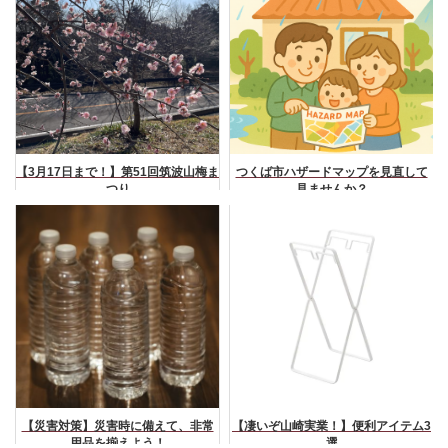
【3月17日まで！】第51回筑波山梅ま
つくば市ハザードマップを見直して
つり
見ませんか？
【災害対策】災害時に備えて、非常
【凄いぞ山崎実業！】便利アイテム3
用品を揃えよう！
選