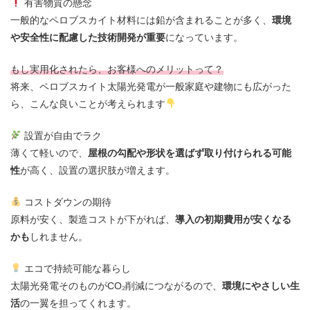
有害物質の懸念
一般的なペロブスカイト材料には鉛が含まれることが多く、
環境
や安全性に配慮した技術開発が重要
になっています。
もし実用化されたら、お客様へのメリットって？
将来、ペロブスカイト太陽光発電が一般家庭や建物にも広がった
ら、こんな良いことが考えられます
設置が自由でラク
薄くて軽いので、
屋根の勾配や形状を選ばず取り付けられる可能
性
が高く、設置の選択肢が増えます。
コストダウンの期待
原料が安く、製造コストが下がれば、
導入の初期費用が安くなる
かも
しれません。
エコで持続可能な暮らし
太陽光発電そのものがCO₂削減につながるので、
環境にやさしい生
活
の一翼を担ってくれます。