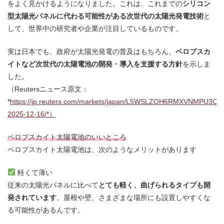
をよく見かけるようになりました。これは、これまでの
シリコン
型太陽光パネルに代わる可能性がある次世代の太陽光発電技術
と
して、世界中の研究者や企業が注目しているものです。
実は日本でも、政府が太陽光発電の普及はもちろん、
ペロブスカ
イトなど次世代の太陽電池の開発・導入を支援する方針
を示しま
した。
（Reutersニュース原文：
*
https://jp.reuters.com/markets/japan/L5WSLZOH6RMXVNMPU3Q
2025-12-16/*）
ペロブスカイト太陽電池のいいところ
ペロブスカイト太陽電池は、次のようなメリットがあります
軽くて薄い
従来の太陽光パネルに比べて
とても軽く、曲げられるタイプも開
発されています
。屋根や壁、さまざまな場所にも設置しやすくな
る可能性があるんです。