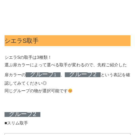
シエラS取手
シエラSの取手は3種類！
選ぶ扉カラーによって選べる取手が変わるので、先程ご紹介した
グループ
グループ2
扉カラーの
1
、
という表記を確
認してみてください◎
同じグループの物が選択可能です
グループ2
■スリム取手