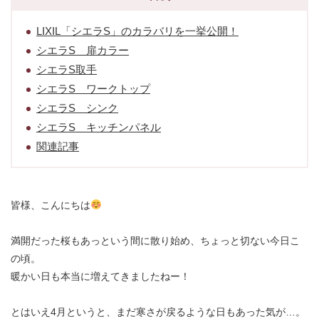
LIXIL「シエラS」のカラバリを一挙公開！
シエラS 扉カラー
シエラS取手
シエラS ワークトップ
シエラS シンク
シエラS キッチンパネル
関連記事
皆様、こんにちは
満開だった桜もあっという間に散り始め、ちょっと切ない今日こ
の頃。
暖かい日も本当に増えてきましたねー！
とはいえ4月というと、まだ寒さが戻るような日もあった気が…。