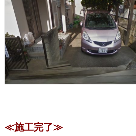
≪施工完了≫