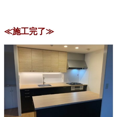
≪施工完了≫