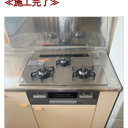
≪施工完了≫